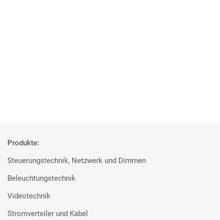
05 | 10 | 2018
Projekt der Superlative
MA Lighting, Robert Juliat und Major für die Elbphilharmonie
Mehr
Produkte:
Steuerungstechnik, Netzwerk und Dimmen
Beleuchtungstechnik
Videotechnik
Stromverteiler und Kabel