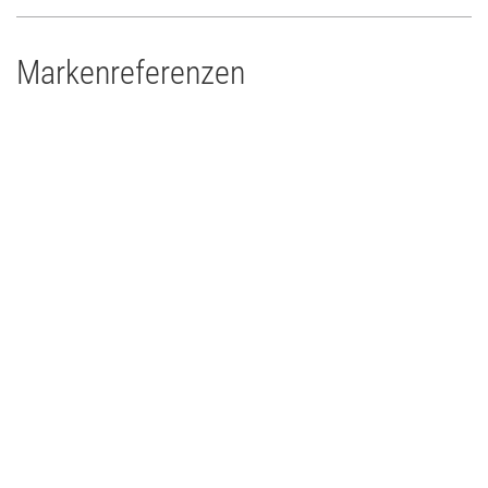
Markenreferenzen
Kraftwerk Mitte - Dresden
Theater
2017