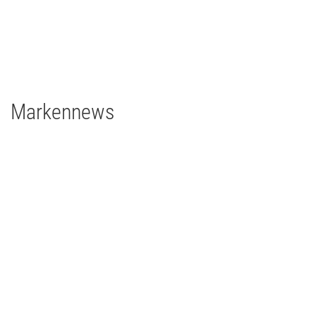
grandMA3 8Port Node
grandMA3 4Port Node
grandMA3 2Port Node
Major Gigabit Switch
Markennews