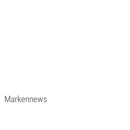
CCH – Congress Center Hamburg
Architainment
2020
Deutschland
grandMA3 light CRV
grandMA3 8Port Node
grandMA3 4Port Node
grandMA3 2Port Node
Major Gigabit Switch
Markennews