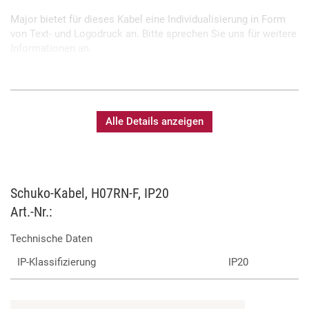
Major bietet für dieses Kabel eine Individualisierung in Form
von Text- und Logodruck an. Bitte sprechen Sie uns für weitere
Informationen an.
Fertigung und Prüfung in eigener Meisterwerkstatt
Sonderlängen und Sonderkabel auf Anfrage möglich
Alle Details anzeigen
Bedruckung mit individuellem Text möglich
Schuko-Kabel, H07RN-F, IP20
Art.-Nr.:
Technische Daten
IP-Klassifizierung
IP20