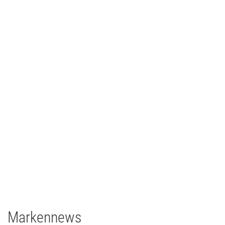
CCH – Congress Center Hamburg
Architainment
2020
Deutschland
grandMA3 light CRV
grandMA3 8Port Node
grandMA3 4Port Node
grandMA3 2Port Node
Major Gigabit Switch
Markennews