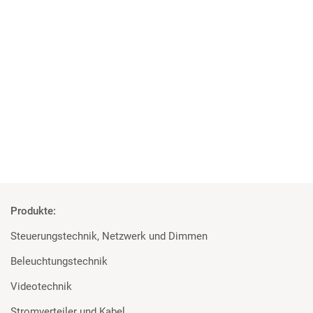
05 | 10 | 2018
Projekt der Superlative
MA Lighting, Robert Juliat und Major für die Elbphilharmonie
Mehr
Produkte:
Steuerungstechnik, Netzwerk und Dimmen
Beleuchtungstechnik
Videotechnik
Stromverteiler und Kabel