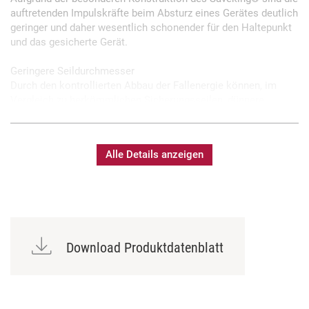
auftretenden Impulskräfte beim Absturz eines Gerätes deutlich
geringer und daher wesentlich schonender für den Haltepunkt
und das gesicherte Gerät.
Geringere Seildurchmesser
Durch den kontrollierten Abbau der Fallenergie können, im
Vergleich zu herkömmlichen Sicherungsseilen, dünnere
Seildurchmesser eingesetzt werden. Das bedeutet, dass nur
noch drei unterschiedliche Durchmesser für alle Gewichte bis
60kg benötigt werden.
Alle Details anzeigen
Vergleich von Saveking® Sicherungsseilen zu Standard-
Sicherungsseilen entsprechend der aktuellen DIN 56927:
Saveking® 3mm (20kg) = Standard-Sicherungsseil 5–6mm
Saveking® 4mm (40kg) = Standard-Sicherungsseil 7–8mm
Saveking® 5mm (60kg) = Standard-Sicherungsseil 8–10mm
Download Produktdatenblatt
Praktische Farbmarkierung für schnelle und sichere Kontrolle
An der Bremsklemme ist der Saveking® mit einer
Farbmarkierung gekennzeichnet. Beim Einfallen einer Last
zieht sich die Schlaufe zu und zerstört diese Farbmarkierung.