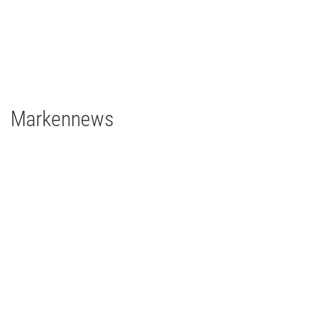
grandMA3 light CRV
grandMA3 8Port Node
grandMA3 4Port Node
grandMA3 2Port Node
Major Gigabit Switch
Markennews