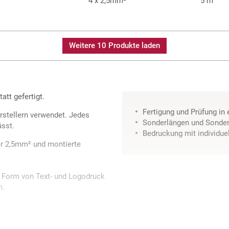
4 x 2,5mm²
5 m
Weitere 10 Produkte laden
tt gefertigt.
Fertigung und Prüfung in
stellern verwendet. Jedes
Sonderlängen und Sonder
ässt.
Bedruckung mit individue
er 2,5mm² und montierte
in Form von Text- und Logodruck
n.