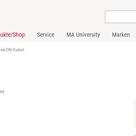
dukte/Shop
Service
MA University
Marken
eakON-Kabel
ert