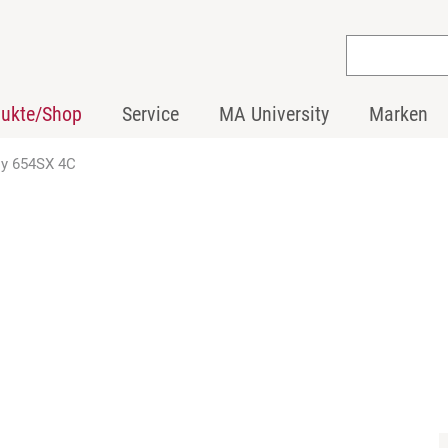
dukte/Shop
Service
MA University
Marken
ly 654SX 4C