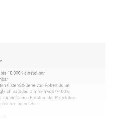
e
bis 10.000K einstellbar
hbar
ten 600er-SX-Serie von Robert Juliat
t gleichmäßiges Dimmen von 0-100%
s zur einfachen Rotation der Projektion
gleichzeitig nutzbar
ität
D optional verfügbar