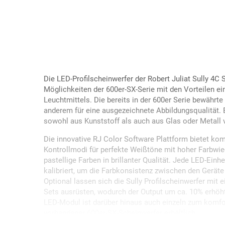
Die LED-Profilscheinwerfer der Robert Juliat Sully 4C 
Möglichkeiten der 600er-SX-Serie mit den Vorteilen 
Leuchtmittels. Die bereits in der 600er Serie bewährt
anderem für eine ausgezeichnete Abbildungsqualität.
sowohl aus Kunststoff als auch aus Glas oder Metall
Die innovative RJ Color Software Plattform bietet kom
Kontrollmodi für perfekte Weißtöne mit hoher Farbwi
pastellige Farben in brillanter Qualität. Jede LED-Ein
kalibriert, um die Farbkonsistenz zwischen den Geräte
Optional lassen sich die Sully Profilscheinwerfer mi
Sets ausrüsten, wodurch der Output um ca. 10% erhöh
LED-Modul ist darüber hinaus auch einzeln zum komf
vorhandener 600er-SX-Scheinwerfer erhältlich.