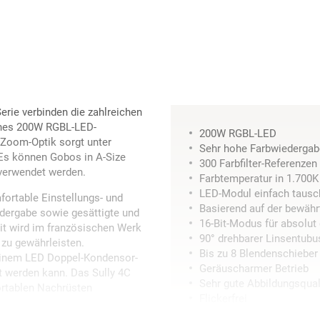
Serie verbinden die zahlreichen
eines 200W RGBL-LED-
200W RGBL-LED
e Zoom-Optik sorgt unter
Sehr hohe Farbwiedergab
 Es können Gobos in A-Size
300 Farbfilter-Referenzen
 verwendet werden.
Farbtemperatur in 1.700K 
LED-Modul einfach tausc
fortable Einstellungs- und
Basierend auf der bewähr
edergabe sowie gesättigte und
16-Bit-Modus für absolu
heit wird im französischen Werk
90° drehbarer Linsentubu
 zu gewährleisten.
Bis zu 8 Blendenschieber 
t einem LED Doppel-Kondensor-
Geräuscharmer Betrieb
t werden kann. Das Sully 4C
Sehr gute Abbildungsqual
ortablen Nachrüsten
Flickerfrei
Doppel-Kondensor-Set LE