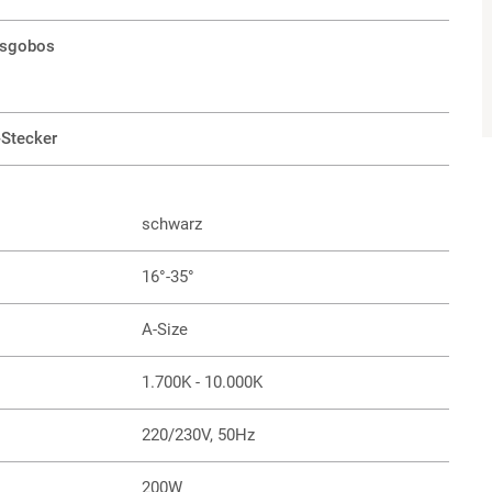
lasgobos
Stecker
schwarz
16°-35°
A-Size
1.700K - 10.000K
220/230V, 50Hz
200W