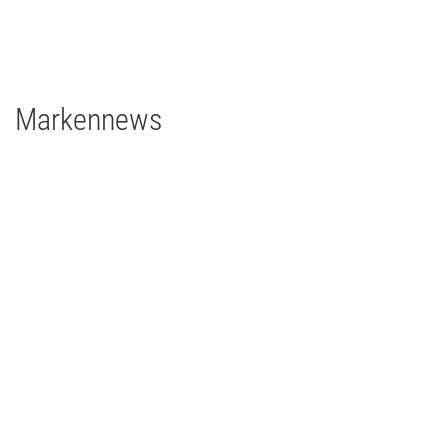
grandMA3 4Port Node
grandMA3 8Port Node
24 x Robert Juliat Dalis 860
Markennews
13 | 01 | 2023