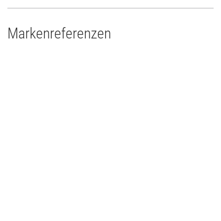
Markenreferenzen
Theater Plauen
Theater
2020