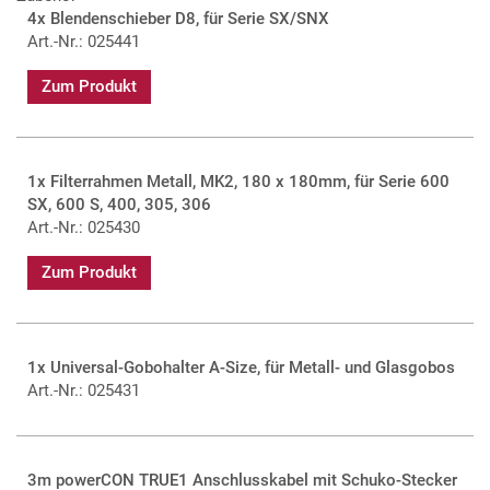
4x Blendenschieber D8, für Serie SX/SNX
der Größe 180 x 180mm, kann aber auch optional mit
Art.-Nr.: 025441
verschiedenen Doppelfilterkassetten bestückt werden.
Zum Produkt
115W LED
Sehr hohe Farbwiedergabe
Mit fester Farbtemperatur in 3.000K oder 5.700K
1x Filterrahmen Metall, MK2, 180 x 180mm, für Serie 600
verfügbar
SX, 600 S, 400, 305, 306
LED-Modul einfach tauschbar
Art.-Nr.: 025430
Basierend auf der bewährten 600er-SX-Serie von
Robert Juliat
Zum Produkt
16-Bit-Modus für absolut gleichmäßiges Dimmen von
0-100%
90° drehbarer Linsentubus zur einfachen Rotation der
Projektion
1x Universal-Gobohalter A-Size, für Metall- und Glasgobos
Bis zu 8 Blendenschieber gleichzeitig nutzbar
Art.-Nr.: 025431
Geräuscharmer Betrieb
Sehr gute Abbildungsqualität
Flickerfrei
Doppel-Kondensor-Set LED optional verfügbar
3m powerCON TRUE1 Anschlusskabel mit Schuko-Stecker