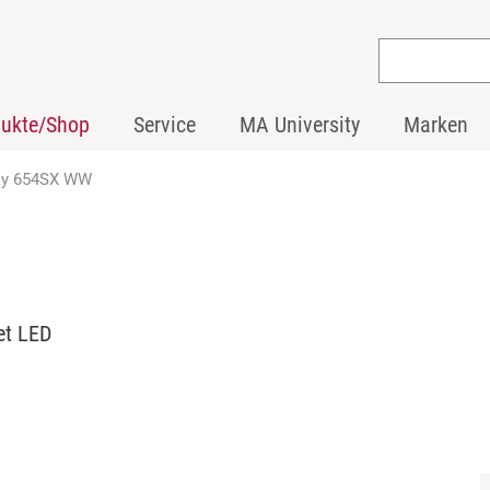
dukte/Shop
Service
MA University
Marken
ly 654SX WW
et LED