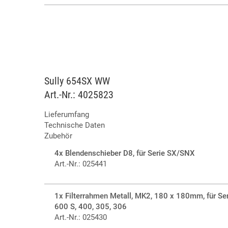
Zusätzlich beeindruckt die Sully Serie durch einen ho
geringen Stromverbrauch und eine geringe Wärme- un
hohe Lebensdauer der LEDs bedeutet weniger Wartun
einhergehend eine erhebliche Kostenreduzierung. Die S
sind via DMX, sACN oder Art-Net, im 8- oder 16-Bit-M
dimmbar – auch unterhalb von 5%. Der Front-Slot bietet
Größe 180 x 180mm, kann aber auch optional mit ver
Sully 654SX WW
Doppelfilterkassetten bestückt werden.
Art.-Nr.: 4025823
Lieferumfang
Technische Daten
Zubehör
4x Blendenschieber D8, für Serie SX/SNX
Art.-Nr.: 025441
1x Filterrahmen Metall, MK2, 180 x 180mm, für Se
600 S, 400, 305, 306
Art.-Nr.: 025430