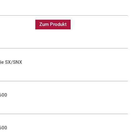
Zum Produkt
rie SX/SNX
 600
 600