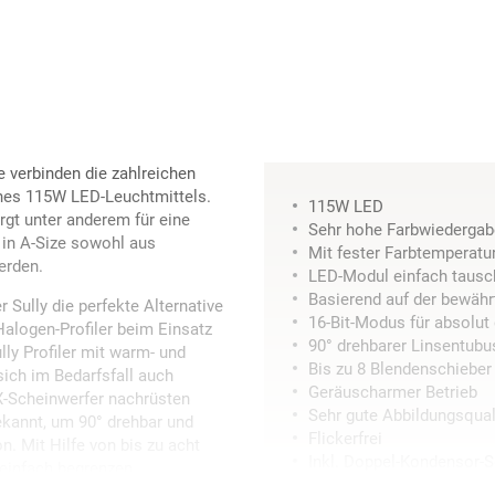
e verbinden die zahlreichen
ines 115W LED-Leuchtmittels.
115W LED
rgt unter anderem für eine
Sehr hohe Farbwiedergab
in A-Size sowohl aus
Mit fester Farbtemperatur
erden.
LED-Modul einfach tausc
Basierend auf der bewähr
Sully die perfekte Alternative
16-Bit-Modus für absolu
Halogen-Profiler beim Einsatz
90° drehbarer Linsentubu
lly Profiler mit warm- und
Bis zu 8 Blendenschieber 
ich im Bedarfsfall auch
Geräuscharmer Betrieb
X-Scheinwerfer nachrüsten
Sehr gute Abbildungsqual
bekannt, um 90° drehbar und
Flickerfrei
on. Mit Hilfe von bis zu acht
Inkl. Doppel-Kondensor-
einfach begrenzen.