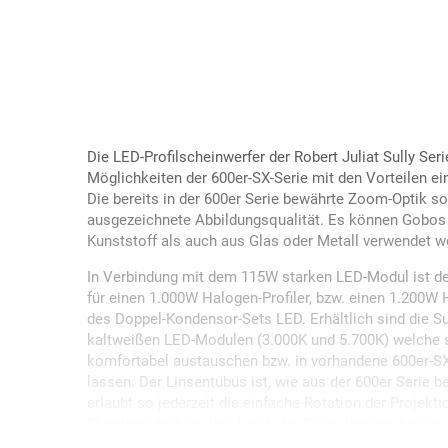
Die LED-Profilscheinwerfer der Robert Juliat Sully Seri
Möglichkeiten der 600er-SX-Serie mit den Vorteilen e
Die bereits in der 600er Serie bewährte Zoom-Optik so
ausgezeichnete Abbildungsqualität. Es können Gobos 
Kunststoff als auch aus Glas oder Metall verwendet w
In Verbindung mit dem 115W starken LED-Modul ist der 
für einen 1.000W Halogen-Profiler, bzw. einen 1.200W 
des Doppel-Kondensor-Sets LED. Erhältlich sind die Su
kaltweißen LED-Modulen (3.000K und 5.700K) welche s
komfortabel austauschen bzw. in vorhandene 600er-S
lassen. Der Linsentubus ist, wie aus der 600er Serie 
erlaubt so jederzeit die einfache Rotation der Projekti
Blendenschiebern lässt sich der Beam darüber hinaus 