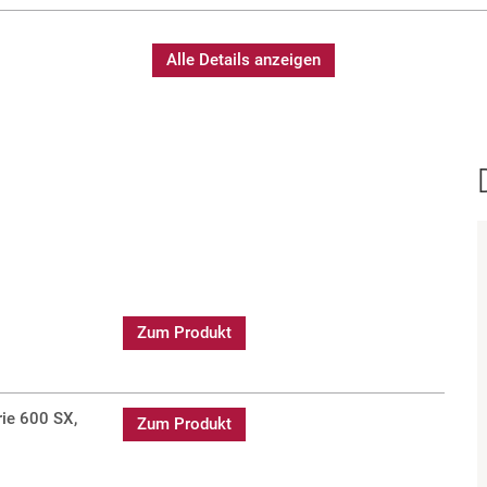
hen Farbwiedergabeindex, einen
d Geräuschentwicklung. Die
Alle Details anzeigen
gsaufwand und damit
cheinwerfer der Sully Serie
odus absolut gleichmäßig
 Platz für Filterrahmen der
schiedenen
Zum Produkt
rie 600 SX,
Zum Produkt