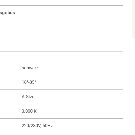
lasgobos
schwarz
16°-35°
A-Size
3.000 K
220/230V, 50Hz