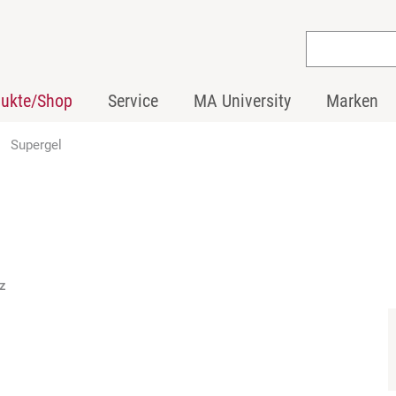
dukte/Shop
Service
MA University
Marken
Supergel
nz