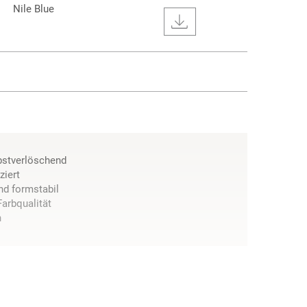
Nile Blue
bstverlöschend
ziert
nd formstabil
Farbqualität
n