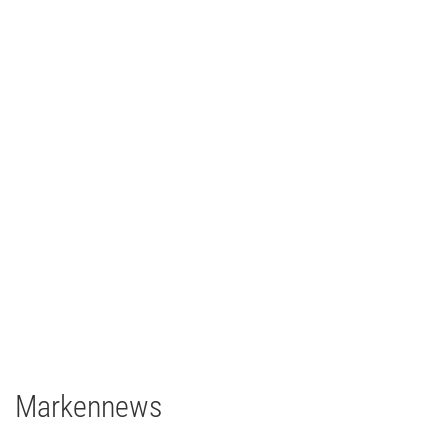
Ilmpressions-Film 2018 - Ilmenau
TV/Film
2018
Deutschland
2 x Filmgear Daylight-Fresnel 1,8/1,2kW
1 x Filmgear Daylight Fresnel 575W
2 x Filmgear Tungsten-Fresnel Junior TV 650W
1 x Rosco DMG DMG MAXI Switch
1 x Rosco DMG SL1 Switch
Markennews