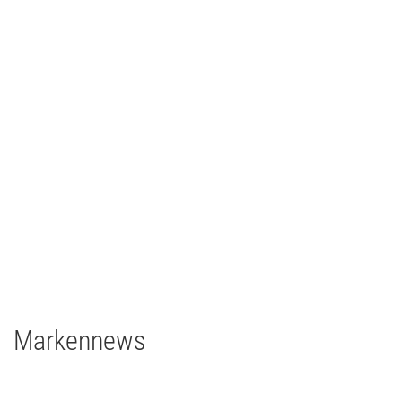
Ilmpressions-Film 2018 - Ilmenau
TV/Film
2018
Deutschland
2 x Filmgear Daylight-Fresnel 1,8/1,2kW
1 x Filmgear Daylight Fresnel 575W
2 x Filmgear Tungsten-Fresnel Junior TV 650W
1 x Rosco DMG DMG MAXI Switch
1 x Rosco DMG SL1 Switch
Markennews