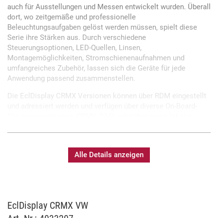
auch für Ausstellungen und Messen entwickelt wurden. Überall
dort, wo zeitgemäße und professionelle
Beleuchtungsaufgaben gelöst werden müssen, spielt diese
Serie ihre Stärken aus. Durch verschiedene
Steuerungsoptionen, LED-Quellen, Linsen,
Montagemöglichkeiten, Stromschienenaufnahmen und
umfangreiches Zubehör, lassen sich die Geräte für jede
Anwendung passend zusammenstellen.
Die EclDisplay CRMX Versionen können über RDM eingestellt
und adressiert werden und verfügen über diverse On-Board-
Steuerungsoptionen: CRMX, DMX oder über einen lokalen
Drehknopf.
Der EclDisplay CRMX VW verfügt über eine hocheffiziente
weiße 35W LED-Quelle mit hohem CRI, die über einstellbare
Alle Details anzeigen
Farbtemperatur von 2.700K - 5.600K bietet.
35W LED mit variabler Farbtemperatur 2.700K -
EclDisplay CRMX VW
5.600K
Hohe Farbwiedergabe