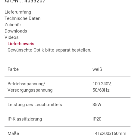
Art.-Nr.: 4033207
Steuerung per CRMX, DMX oder lokal
Lieferumfang
Gehäusefarbe schwarz oder weiß (RAL Töne auf
Technische Daten
Anfrage)
Zubehör
Vielfältige Optiken erhältlich
Downloads
Stromschienen-Adapter und umfangreiches Zubehör
Videos
lieferbar
Lieferhinweis
Weitere Modelle mit alternativen LED-Quellen und
Gewünschte Optik bitte separat bestellen.
Steuerungsoptionen verfügbar
Dialux Daten als Download verfügbar
Farbe
weiß
Betriebsspannung/
100-240V,
Versorgungsspannung
50/60Hz
Leistung des Leuchtmittels
35W
IP-Klassifizierung
IP20
Maße
141x200x150mm