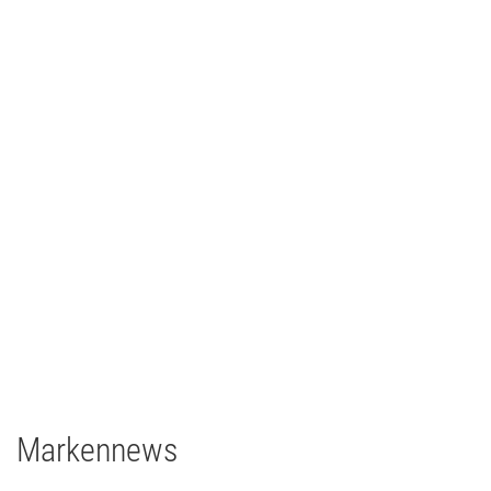
Johann Lafer
TV/Film
2021
Deutschland
1 x EclPanel TWCJr
Markennews