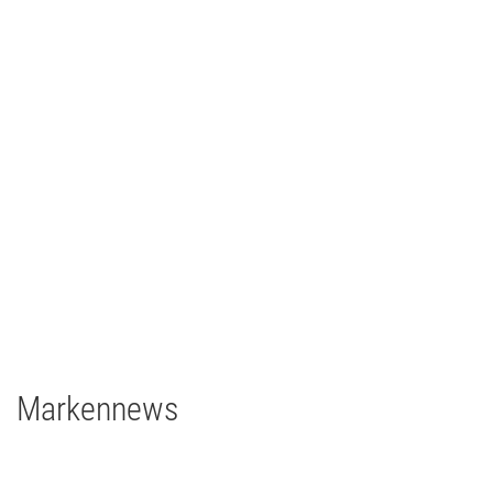
Johann Lafer
TV/Film
2021
Deutschland
1 x EclPanel TWCJr
Markennews