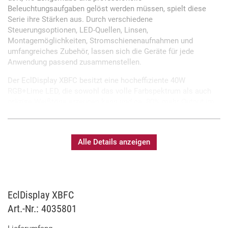
Beleuchtungsaufgaben gelöst werden müssen, spielt diese
Serie ihre Stärken aus. Durch verschiedene
Steuerungsoptionen, LED-Quellen, Linsen,
Montagemöglichkeiten, Stromschienenaufnahmen und
umfangreiches Zubehör, lassen sich die Geräte für jede
Anwendung passend zusammenstellen.
Der EclDisplay XBFC besitzt eine hocheffiziente 40W
RGB+Lime LED, die sowohl das volle Farbspektrum als auch
präzise Weißtöne erzeugen kann und ca. 80% mehr Output im
Vergleich zum EclDisplay DAT FC liefert. Die EclDisplay XB
Versionen können über RDM eingestellt und adressiert werden
sowie per DMX, lokalem Drehknopf oder optional per CRMX
Alle Details anzeigen
gesteuert werden.
40W RGB+Lime LED
Steuerung per DMX oder lokal
EclDisplay XBFC
CRMX Modul optional verfügbar
Art.-Nr.: 4035801
Gehäusefarbe schwarz oder weiß (RAL Töne auf
Anfrage)