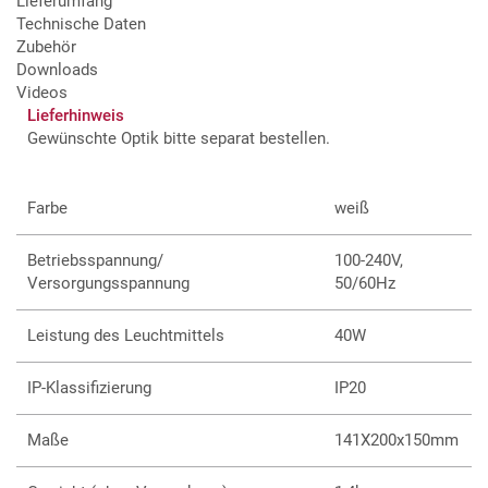
Lieferumfang
Vielfältige Optiken erhältlich
Technische Daten
Stromschienen-Adapter und umfangreiches Zubehör
Zubehör
lieferbar
Downloads
Weitere Modelle mit alternativen LED-Quellen und
Videos
Steuerungsoptionen verfügbar
Lieferhinweis
Dialux Daten als Download verfügbar
Gewünschte Optik bitte separat bestellen.
Farbe
weiß
Betriebsspannung/
100-240V,
Versorgungsspannung
50/60Hz
Leistung des Leuchtmittels
40W
IP-Klassifizierung
IP20
Maße
141X200x150mm