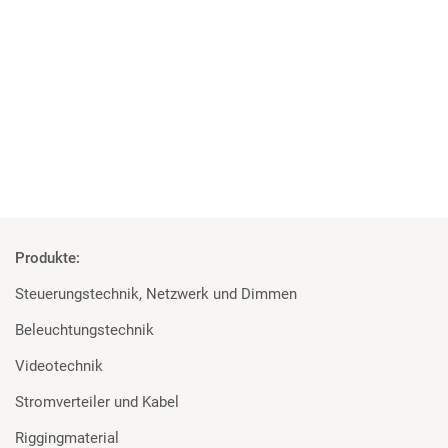
Projekt der Superlative
MA Lighting, Robert Juliat und Major für die Elbphilharmonie
Mehr
Produkte:
Steuerungstechnik, Netzwerk und Dimmen
Beleuchtungstechnik
Videotechnik
Stromverteiler und Kabel
Riggingmaterial