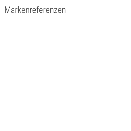
Markenreferenzen
Kraftwerk Mitte - Dresden
Theater
2017
Deutschland