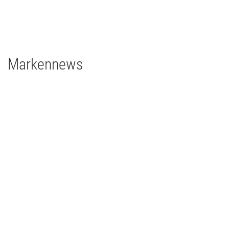
grandMA3 4Port Node
grandMA3 2Port Node
Major Gigabit Switch
Markennews