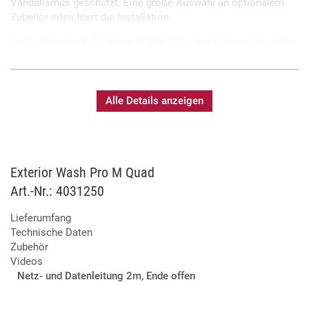
Vandalismus geschützt. Eine große Auswahl an optionalem
Zubehör erleichtert die Installation.
Die kalibrierten Full-Colour-RGBW LEDs des Exterior Wash Pro
Quad ermöglichen eine homogene Farbmischung über alle
Geräte hinweg und bieten eine gleichmäßige Lichtverteilung
mit einem Abstrahlwinkel von 8 Grad. Der Abstrahlwinkel lässt
sich durch wechselbare Filter ohne Öffnung des Gerätes
Alle Details anzeigen
individuell anpassen.
Kalibrierte Full-Colour-RGBW-LEDs
Exterior Wash Pro M Quad
Einstellbare Leistungsaufnahme
Art.-Nr.: 4031250
Hohe Lichtausbeute
8° Abstrahlwinkel, durch Zubehör anpassbar
Lieferumfang
Zertifiziert nach IP66, IK08 und C5 High
Technische Daten
Kompaktes und leichtes Design zur einfachen
Zubehör
Installation
Videos
DMX- und RDM-Steuerung
Netz- und Datenleitung 2m, Ende offen
5 Jahre Produktgarantie
Verfügbar in 4 Größen (S, M, L, XL)
Auch als CTC-Version (2.400K-6.500K) erhältlich