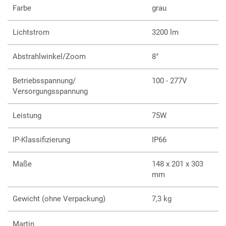
Jeweils erhältlich in den Gehäusefarben Grau und
Farbe
grau
Weiß
Lichtstrom
3200 lm
Abstrahlwinkel/Zoom
8°
Betriebsspannung/
100 - 277V
Versorgungsspannung
Leistung
75W
IP-Klassifizierung
IP66
Maße
148 x 201 x 303
mm
Gewicht (ohne Verpackung)
7,3 kg
Martin