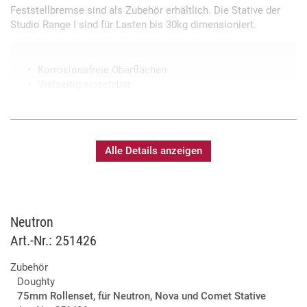
Feststellbremse sind als Zubehör erhältlich. Die Stative der
Studio Range I sind für Lasten bis 30kg dimensioniert.
Korrosionsfreie Oberflächen
Vielseitig einsetzbar
Knebelschrauben mit Aluminiumgriffen
Rutschhemmende Gummifüße
Alle Details anzeigen
Neutron
Art.-Nr.: 251426
Zubehör
Doughty
75mm Rollenset, für Neutron, Nova und Comet Stative