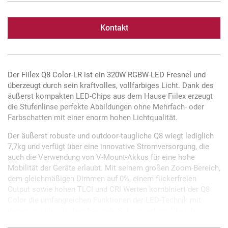
Kontakt
Der Fiilex Q8 Color-LR ist ein 320W RGBW-LED Fresnel und
überzeugt durch sein kraftvolles, vollfarbiges Licht. Dank des
äußerst kompakten LED-Chips aus dem Hause Fiilex erzeugt
die Stufenlinse perfekte Abbildungen ohne Mehrfach- oder
Farbschatten mit einer enorm hohen Lichtqualität.
Der äußerst robuste und outdoor-taugliche Q8 wiegt lediglich
7,7kg und verfügt über eine innovative Stromversorgung, die
auch die Verwendung von V-Mount-Akkus für eine hohe
Mobilität der Geräte erlaubt. Mit seinem großen Zoom-Bereich,
dem gleichmäßigen Dimmen auf 0%, einem flickerfreien
Output sowie hohen TLCI und CRI Werten kombiniert der Q8
Color die umfangreichen Funktionen der LED-Technik mit
denen von klassischen Fresnels-Scheinwerfern. Über das
Display und die intuitiven Bedienelemente auf der Rückseite