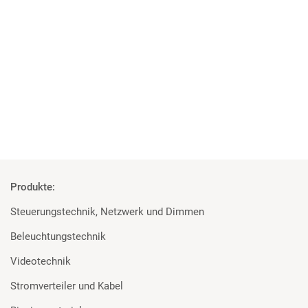
Dezember
Hollywood erprobte LED-Scheinwerfer für den mobilen
Film und TV Outdoor-Einsatz
Mehr
Produkte:
Steuerungstechnik, Netzwerk und Dimmen
Beleuchtungstechnik
Videotechnik
Stromverteiler und Kabel